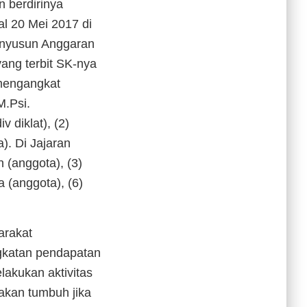
n berdirinya
al 20 Mei 2017 di
Menyusun Anggaran
ang terbit SK-nya
 mengangkat
M.Psi.
 diklat), (2)
). Di Jajaran
n (anggota), (3)
 (anggota), (6)
arakat
ngkatan pendapatan
lakukan aktivitas
akan tumbuh jika