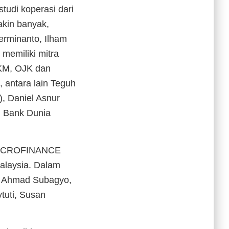
studi koperasi dari
akin banyak,
Terminanto, Ilham
 memiliki mitra
UKM, OJK dan
antara lain Teguh
, Daniel Asnur
i Bank Dunia
 MICROFINANCE
alaysia. Dalam
ain Ahmad Subagyo,
ytuti, Susan