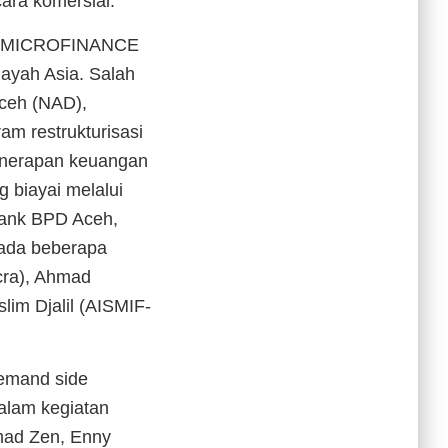
cara komersial.
uk MICROFINANCE
ayah Asia. Salah
Aceh (NAD),
am restrukturisasi
penerapan keuangan
g biayai melalui
Bank BPD Aceh,
 ada beberapa
cra), Ahmad
im Djalil (AISMIF-
demand side
dalam kegiatan
mmad Zen, Enny