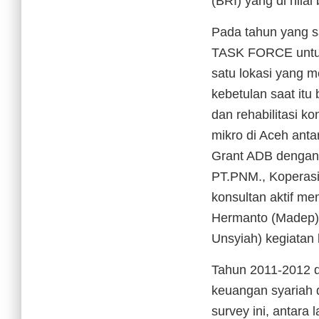
(BRI) yang di nila
Pada tahun yang
TASK FORCE untuk 
satu lokasi yang m
kebetulan saat itu
dan rehabilitasi k
mikro di Aceh anta
Grant ADB dengan 
PT.PNM., Koperasi
konsultan aktif m
Hermanto (Madep),
Unsyiah) kegiatan
Tahun 2011-2012 d
keuangan syariah d
survey ini, antara