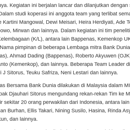
nya. Kegiatan ini berjalan lancar dan dilanjutkan dengan 
alam studi koperasi ini anggota team yang terlibat sem
ne Kartini Mangowal, Dewi Meisari, Heira Herdiyati, Ade 
owo, Mirwan dan lainnya. Dalam kegiatan ini tim peneliti
Kelembagaan (K/L), antara lain Bappenas, Kemenkop 
ama pimpinan di beberapa Lembaga mitra Bank Dunia, 
s), Ahmad Dading (Bappenas), Roberto Akyuwen (OJK)
nto (Kemenkop), dan lainnya. Beberapa Team Leader d
i J Sitorus, Teuku Safriza, Neni Lestari dan lainnya.
as Bersama Bank Dunia dilakukan di Malaysia dalam
k Djauhari Sitorus mengundang rekan-rekan Tim ke M
ir sekitar 20 orang perwakilan dari Indonesia, antara l
an Burhan, Ellis Takari, Nining Susilo, Hasina, Rinda As
kun, dan lainnya.