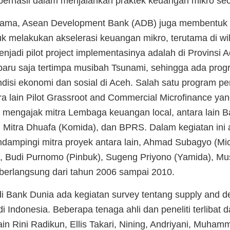
i berhasil dalam menjalankan praktek keuangan mikro se
 sama, Asean Development Bank (ADB) juga membent
melakukan akselerasi keuangan mikro, terutama di wil
enjadi pilot project implementasinya adalah di Provinsi 
 baru saja tertimpa musibah Tsunami, sehingga ada progr
ondisi ekonomi dan sosial di Aceh. Salah satu program 
ra lain Pilot Grassroot and Commercial Microfinance yan
mengajak mitra Lembaga keuangan local, antara lain 
 Mitra Dhuafa (Komida), dan BPRS. Dalam kegiatan ini
endampingi mitra proyek antara lain, Ahmad Subagyo (Mi
 Budi Purnomo (Pinbuk), Sugeng Priyono (Yamida), Musl
 berlangsung dari tahun 2006 sampai 2010.
i Bank Dunia ada kegiatan survey tentang supply and 
i Indonesia. Beberapa tenaga ahli dan peneliti terlibat 
 lain Rini Radikun, Ellis Takari, Nining, Andriyani, Muha