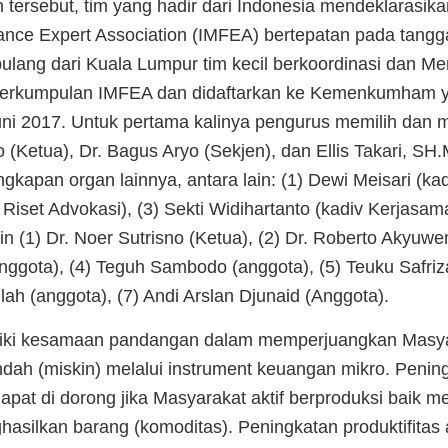
ersebut, tim yang hadir dari Indonesia mendeklarasika
ance Expert Association (IMFEA) bertepatan pada tangg
ulang dari Kuala Lumpur tim kecil berkoordinasi dan 
perkumpulan IMFEA dan didaftarkan ke Kemenkumham y
uni 2017. Untuk pertama kalinya pengurus memilih dan
Ketua), Dr. Bagus Aryo (Sekjen), dan Ellis Takari, SH.
kapan organ lainnya, antara lain: (1) Dewi Meisari (kadiv
Riset Advokasi), (3) Sekti Widihartanto (kadiv Kerjasama
in (1) Dr. Noer Sutrisno (Ketua), (2) Dr. Roberto Akyuwe
anggota), (4) Teguh Sambodo (anggota), (5) Teuku Safriza
ah (anggota), (7) Andi Arslan Djunaid (Anggota).
iliki kesamaan pandangan dalam memperjuangkan Masy
ndah (miskin) melalui instrument keuangan mikro. Peni
pat di dorong jika Masyarakat aktif berproduksi baik me
asilkan barang (komoditas). Peningkatan produktifitas 