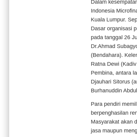
Dalam kesempatan t
Indonesia Microfin
Kuala Lumpur. Sep
Dasar organisasi 
pada tanggal 26 J
Dr.Ahmad Subagyo (
(Bendahara). Keleng
Ratna Dewi (Kadiv 
Pembina, antara la
Djauhari Sitorus (
Burhanuddin Abdull
Para pendiri mem
berpenghasilan re
Masyarakat akan da
jasa maupun mengh