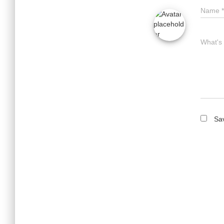
Name
*
What's
Sav