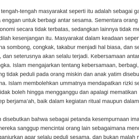
i tengah-tengah masyarakat seperti itu adalah sebagai 
enggan untuk berbagi antar sesama. Sementara orang 
nomi secara tidak terbatas, sedangkan lainnya tidak 
dilah kesenjangan itu. Masyarakat dalam keadaan sepert
na sombong, congkak, takabur menjadi hal biasa, dan s
na, dan seterusnya akan selalu terjadi. Kebersamaan ant
ngka. Islam mengajarkan tentang kebersamaan, berbagi, 
 tidak peduli pada orang miskin dan anak yatim disebu
a. Islam membolehkan ummatnya mendapatkan rizki s
tidak boleh hingga mengganggu dan apalagi mematikan p
p berjama’ah, baik dalam kegiatan ritual maupun dalam 
m disebutkan bahwa sebagai petanda kesempurnaan im
ereka sanggup mencintai orang lain sebagaimana menci
nganjurkan agar selalu peduli sesama, dan bukan mala