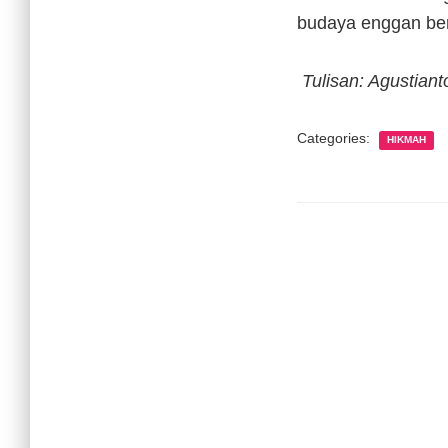
budaya enggan berb
Tulisan: Agustian
Categories:
HIKMAH