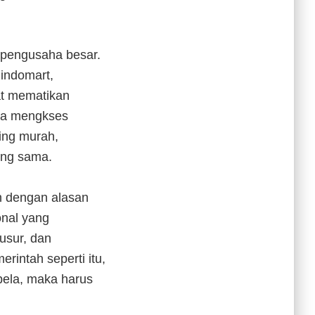
h pengusaha besar.
 indomart,
bat mematikan
isa mengkses
ing murah,
ang sama.
an dengan alasan
onal yang
usur, dan
rintah seperti itu,
ela, maka harus