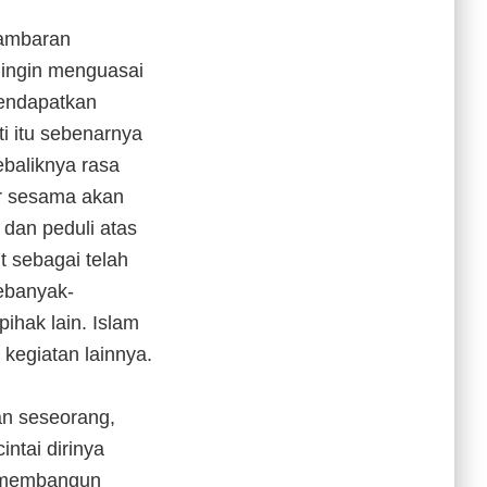
gambaran
ingin menguasai
mendapatkan
i itu sebenarnya
ebaliknya rasa
ar sesama akan
dan peduli atas
t sebagai telah
ebanyak-
ihak lain. Islam
kegiatan lainnya.
an seseorang,
ntai dirinya
h membangun