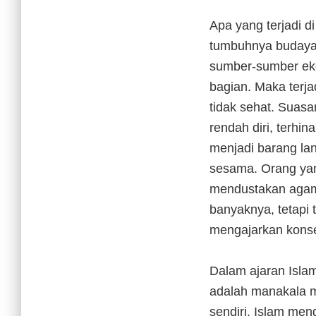
Apa yang terjadi d
tumbuhnya budaya 
sumber-sumber eko
bagian. Maka terja
tidak sehat. Suasa
rendah diri, terhi
menjadi barang la
sesama. Orang yang
mendustakan agam
banyaknya, tetapi 
mengajarkan konse
Dalam ajaran Isla
adalah manakala m
sendiri. Islam me