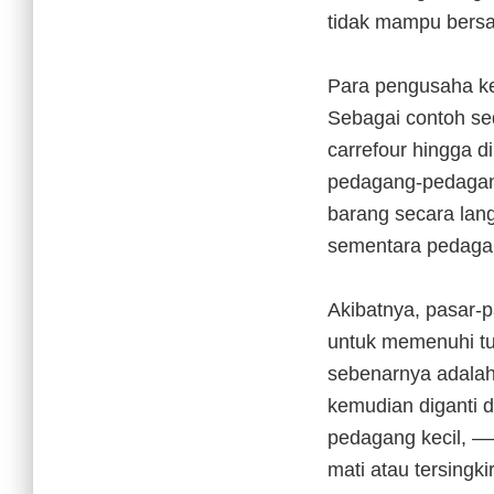
tidak mampu bersai
Para pengusaha kec
Sebagai contoh sed
carrefour hingga d
pedagang-pedagang
barang secara lan
sementara pedagan
Akibatnya, pasar-p
untuk memenuhi tun
sebenarnya adalah
kemudian diganti d
pedagang kecil, —
mati atau tersingkir