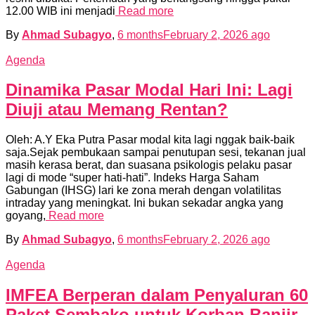
12.00 WIB ini menjadi
Read more
By
Ahmad Subagyo
,
6 months
February 2, 2026
ago
Agenda
Dinamika Pasar Modal Hari Ini: Lagi
Diuji atau Memang Rentan?
Oleh: A.Y Eka Putra Pasar modal kita lagi nggak baik-baik
saja.Sejak pembukaan sampai penutupan sesi, tekanan jual
masih kerasa berat, dan suasana psikologis pelaku pasar
lagi di mode “super hati-hati”. Indeks Harga Saham
Gabungan (IHSG) lari ke zona merah dengan volatilitas
intraday yang meningkat. Ini bukan sekadar angka yang
goyang,
Read more
By
Ahmad Subagyo
,
6 months
February 2, 2026
ago
Agenda
IMFEA Berperan dalam Penyaluran 60
Paket Sembako untuk Korban Banjir