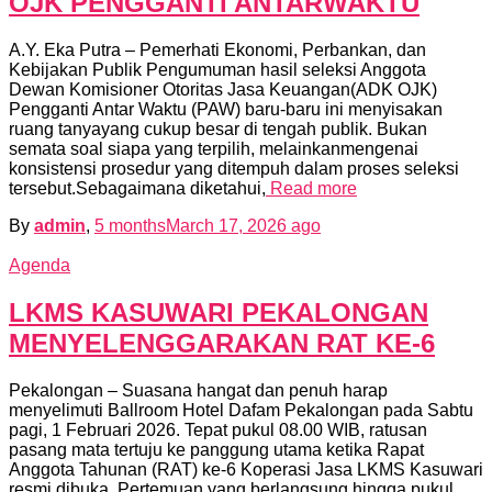
OJK PENGGANTI ANTARWAKTU
A.Y. Eka Putra – Pemerhati Ekonomi, Perbankan, dan
Kebijakan Publik Pengumuman hasil seleksi Anggota
Dewan Komisioner Otoritas Jasa Keuangan(ADK OJK)
Pengganti Antar Waktu (PAW) baru-baru ini menyisakan
ruang tanyayang cukup besar di tengah publik. Bukan
semata soal siapa yang terpilih, melainkanmengenai
konsistensi prosedur yang ditempuh dalam proses seleksi
tersebut.Sebagaimana diketahui,
Read more
By
admin
,
5 months
March 17, 2026
ago
Agenda
LKMS KASUWARI PEKALONGAN
MENYELENGGARAKAN RAT KE-6
Pekalongan – Suasana hangat dan penuh harap
menyelimuti Ballroom Hotel Dafam Pekalongan pada Sabtu
pagi, 1 Februari 2026. Tepat pukul 08.00 WIB, ratusan
pasang mata tertuju ke panggung utama ketika Rapat
Anggota Tahunan (RAT) ke-6 Koperasi Jasa LKMS Kasuwari
resmi dibuka. Pertemuan yang berlangsung hingga pukul