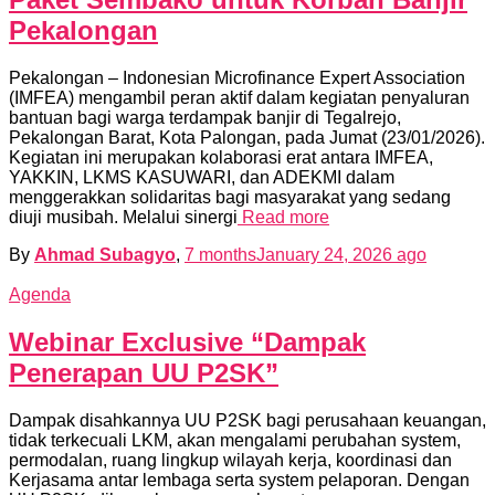
Pekalongan
Pekalongan – Indonesian Microfinance Expert Association
(IMFEA) mengambil peran aktif dalam kegiatan penyaluran
bantuan bagi warga terdampak banjir di Tegalrejo,
Pekalongan Barat, Kota Palongan, pada Jumat (23/01/2026).
Kegiatan ini merupakan kolaborasi erat antara IMFEA,
YAKKIN, LKMS KASUWARI, dan ADEKMI dalam
menggerakkan solidaritas bagi masyarakat yang sedang
diuji musibah. Melalui sinergi
Read more
By
Ahmad Subagyo
,
7 months
January 24, 2026
ago
Agenda
Webinar Exclusive “Dampak
Penerapan UU P2SK”
Dampak disahkannya UU P2SK bagi perusahaan keuangan,
tidak terkecuali LKM, akan mengalami perubahan system,
permodalan, ruang lingkup wilayah kerja, koordinasi dan
Kerjasama antar lembaga serta system pelaporan. Dengan