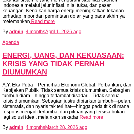
Indonesia melalui jalur inflasi, nilai tukar, dan pasar
keuangan. Kenaikan harga energi meningkatkan tekanan
terhadap impor dan permintaan dolar, yang pada akhirnya
melemahkan
Read more
By
admin
,
4 months
April 1, 2026
ago
Agenda
ENERGI, UANG, DAN KEKUASAAN:
KRISIS YANG TIDAK PERNAH
DIUMUMKAN
A.Y. Eka Putra – Pemerhati Ekonomi Global, Perbankan, dan
Kebijakan Publik “Tidak semua krisis diumumkan. Sebagian
tumbuh diam—hingga terlambat disadari.” Tidak semua
krisis diumumkan. Sebagian justru dibiarkan tumbuh—pelan,
sistematis, dan nyaris tak terlihat—hingga pada titik di mana
respons menjadi terlambat dan pilihan yang tersisa bukan
lagi solusi ideal, melainkan sekadar
Read more
By
admin
,
4 months
March 28, 2026
ago