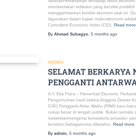
AbstrakPemahaman terhadap siklus ekonom
membedakan indikator yang bersifat prediktif
menggambarkan kondisi ekonomi saat ini. Du
digunakan dalam kajian makroekonomi adalah
Coincident Economic Index (CEI).
Read more
By
Ahmad Subagyo
,
5 months
ago
AGENDA
SELAMAT BERKARYA 
PENGGANTI ANTARW
A.Y. Eka Putra – Pemerhati Ekonomi, Perbank
Pengumuman hasil seleksi Anggota Dewan Ko
OJK) Pengganti Antar Waktu (PAW) baru-baru
cukup besar di tengah publik. Bukan semata so
melainkanmengenai konsistensi prosedur yan
tersebut.Sebagaimana diketahui,
Read more
By
admin
,
5 months
ago