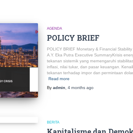
AGENDA
POLICY BRIEF
POLICY BRIEF Monetary & Financial Stability
A.Y. Eka Putra Executive SummaryKrisis ener
tekanan sistemik yang memengaruhi stabilitas
inflasi, nilai tukar, dan pasar keuangan. Ken
tekanan terhadap impor dan permintaan dola
Read more
By
admin
,
4 months
ago
BERITA
Kapitalisme dan Demokr