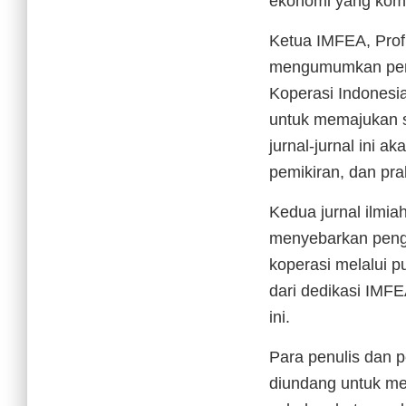
ekonomi yang kom
Ketua IMFEA, Prof
mengumumkan persi
Koperasi Indonesia
untuk memajukan s
jurnal-jurnal ini 
pemikiran, dan prak
Kedua jurnal ilmia
menyebarkan peng
koperasi melalui pu
dari dedikasi IMFEA
ini.
Para penulis dan pe
diundang untuk men