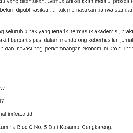
u yang ditentukan. Semua artikel akan melalui proses r
ebelum dipublikasikan, untuk memastikan bahwa standar
eluruh pihak yang tertarik, termasuk akademisi, prakti
aktif berpartisipasi dalam mendorong keberhasilan jurnal-
 dan inovasi bagi perkembangan ekonomi mikro di Indo
nwar
47
al.imfea.or.id
Lumina Bloc C No. 5 Duri Kosambi Cengkareng,