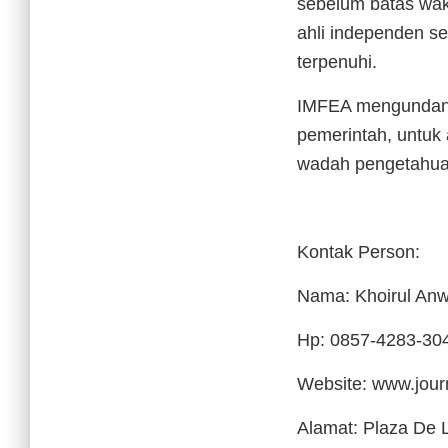
sebelum batas wakt
ahli independen s
terpenuhi.
IMFEA mengundang s
pemerintah, untuk 
wadah pengetahuan
Kontak Person:
Nama: Khoirul A
Hp: 0857-4283-30
Website: www.journ
Alamat: Plaza De 