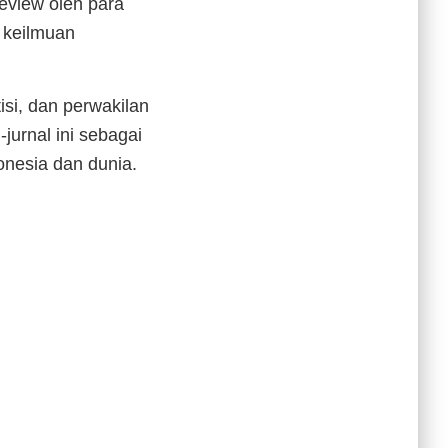
eview oleh para
 keilmuan
si, dan perwakilan
jurnal ini sebagai
nesia dan dunia.