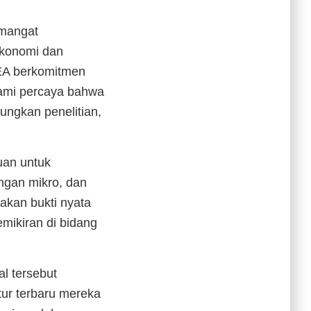
emangat
Ekonomi dan
FEA berkomitmen
kami percaya bahwa
ungkan penelitian,
juan untuk
gan mikro, dan
pakan bukti nyata
emikiran di bidang
al tersebut
atur terbaru mereka