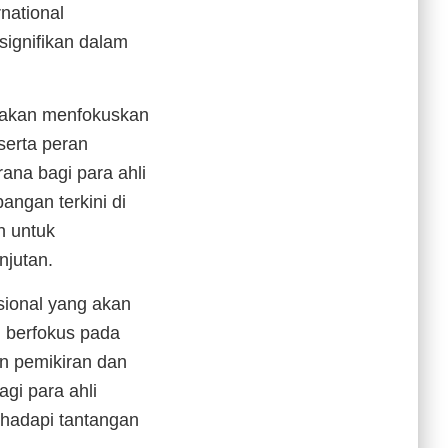
national
signifikan dalam
g akan menfokuskan
serta peran
ana bagi para ahli
ngan terkini di
h untuk
njutan.
asional yang akan
g berfokus pada
an pemikiran dan
agi para ahli
ghadapi tantangan