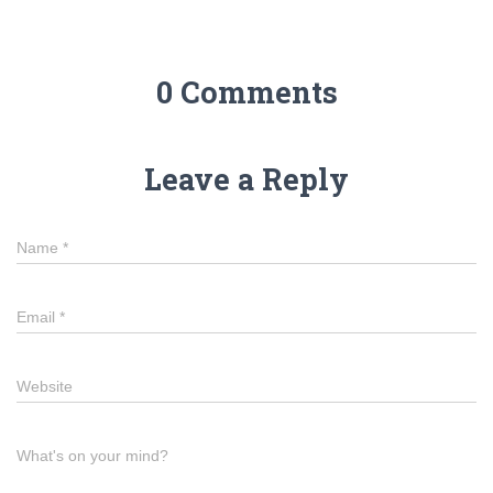
0 Comments
Leave a Reply
Name
*
Email
*
Website
What's on your mind?