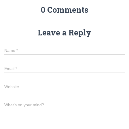
0 Comments
Leave a Reply
Name
*
Email
*
Website
What's on your mind?