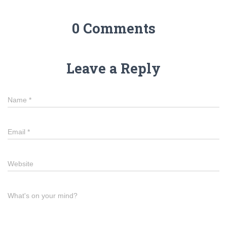
0 Comments
Leave a Reply
Name
*
Email
*
Website
What's on your mind?