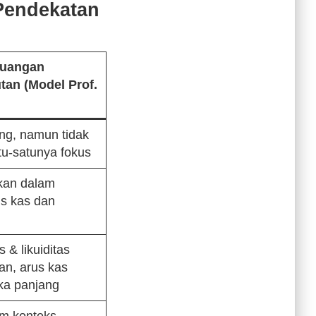
Pendekatan
euangan
tan (Model Prof.
ing, namun tidak
tu-satunya fokus
ikan dalam
us kas dan
as & likuiditas
an, arus kas
gka panjang