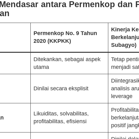
Mendasar antara Permenkop dan 
tan
Kinerja K
Permenkop No. 9 Tahun
Berkelanju
2020 (KKPKK)
Subagyo)
Ditekankan, sebagai aspek
Tetap pent
utama
menjadi sa
Diintegras
Dinilai secara eksplisit
analisis ar
leverage
Profitabilit
Likuiditas, solvabilitas,
an
berkelanjut
profitabilitas, efisiensi
positif jan