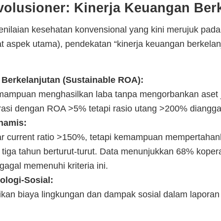
olusioner: Kinerja Keuangan Berk
nilaian kesehatan konvensional yang kini merujuk pad
 aspek utama), pendekatan “kinerja keuangan berkelan
as Berkelanjutan (Sustainable ROA):
ampuan menghasilkan laba tanpa mengorbankan aset j
asi dengan ROA >5% tetapi rasio utang >200% dianggap 
inamis:
r current ratio >150%, tetapi kemampuan mempertahan
a tiga tahun berturut-turut. Data menunjukkan 68% kopera
gagal memenuhi kriteria ini.
ologi-Sosial:
ikan biaya lingkungan dan dampak sosial dalam lapora