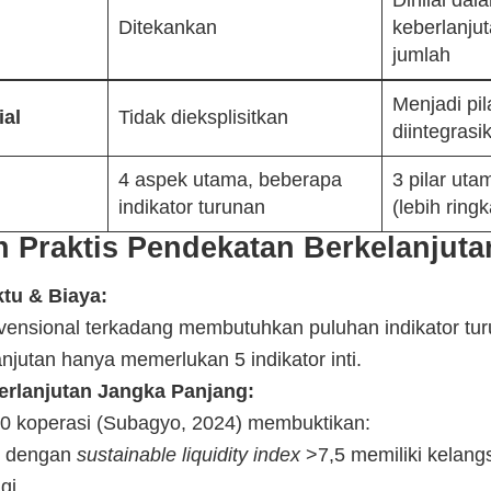
Dinilai dal
Ditekankan
keberlanju
jumlah
Menjadi pil
ial
Tidak dieksplisitkan
diintegras
4 aspek utama, beberapa
3 pilar utam
indikator turunan
(lebih ring
 Praktis Pendekatan Berkelanjuta
ktu & Biaya:
nvensional terkadang membutuhkan puluhan indikator tu
njutan hanya memerlukan 5 indikator inti.
erlanjutan Jangka Panjang:
20 koperasi (Subagyo, 2024) membuktikan:
i dengan
sustainable liquidity index
>7,5 memiliki kelang
gi.