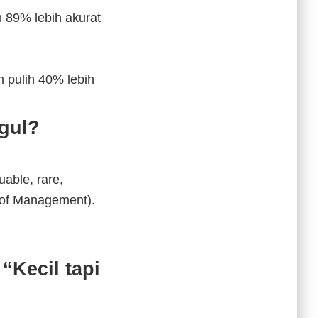
 89% lebih akurat
n pulih 40% lebih
ggul?
able, rare,
l of Management).
“Kecil tapi