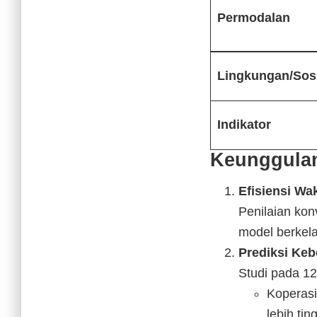
Permodalan
Lingkungan/Sos
Indikator
Keunggulan
Efisiensi Wa
Penilaian ko
model berkela
Prediksi Keb
Studi pada 1
Koperas
lebih ting