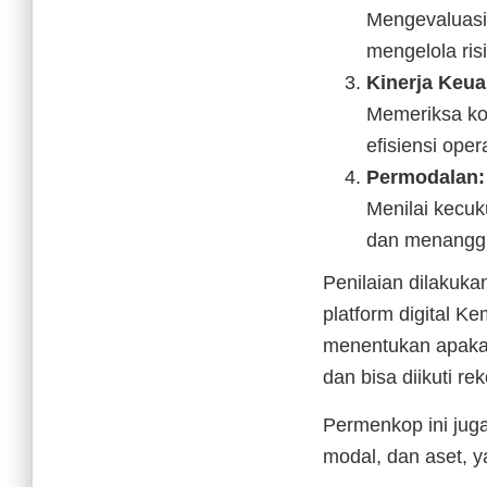
Mengevaluasi
mengelola ri
Kinerja Keu
Memeriksa kond
efisiensi oper
Permodalan:
Menilai kecu
dan menanggu
Penilaian dilakuka
platform digital 
menentukan apakah 
dan bisa diikuti re
Permenkop ini juga
modal, dan aset, 