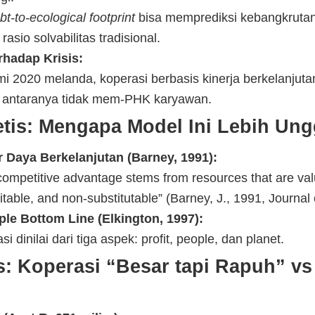
bt-to-ecological footprint
bisa memprediksi kebangkrutan
rasio solvabilitas tradisional.
rhadap Krisis:
i 2020 melanda, koperasi berbasis kinerja berkelanjuta
i antaranya tidak mem-PHK karyawan.
etis: Mengapa Model Ini Lebih Un
 Daya Berkelanjutan (Barney, 1991):
competitive advantage stems from resources that are valu
mitable, and non-substitutable” (Barney, J., 1991, Journa
ple Bottom Line (Elkington, 1997):
si dinilai dari tiga aspek: profit, people, dan planet.
: Koperasi “Besar tapi Rapuh” vs 