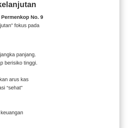
elanjutan
a
Permenkop No. 9
jutan” fokus pada
angka panjang.
berisiko tinggi.
kan arus kas
si “sehat”
n keuangan