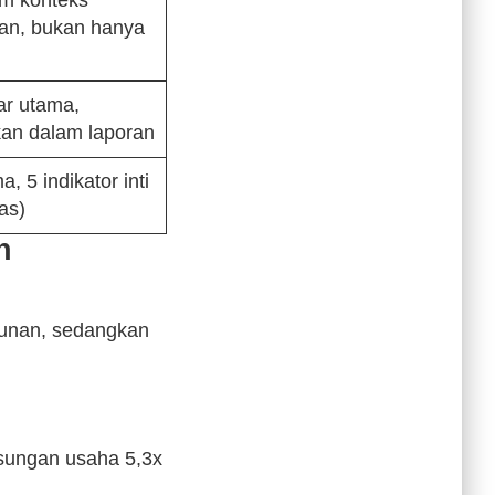
am konteks
tan, bukan hanya
ar utama,
ikan dalam laporan
a, 5 indikator inti
kas)
n
runan, sedangkan
sungan usaha 5,3x