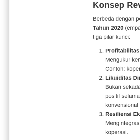
Konsep Rev
Berbeda dengan pe
Tahun 2020
(empat
tiga pilar kunci:
Profitabilit
Mengukur kem
Contoh: koper
Likuiditas D
Bukan sekada
positif selam
konvensional 
Resiliensi Ek
Mengintegras
koperasi.