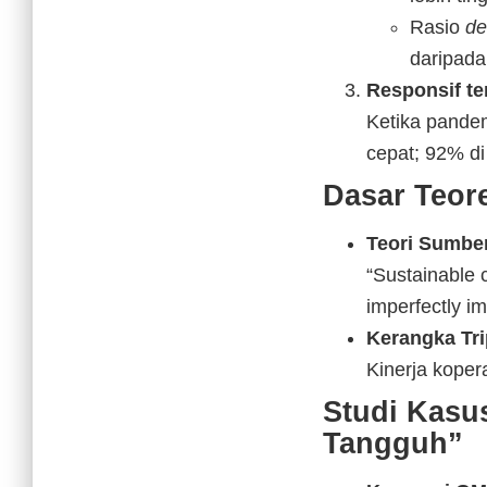
Rasio
de
daripada 
Responsif te
Ketika pandem
cepat; 92% d
Dasar Teor
Teori Sumber
“Sustainable 
imperfectly i
Kerangka Tri
Kinerja kopera
Studi Kasus
Tangguh”