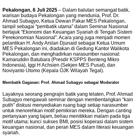
Pekalongan, 6 Juli 2025
– Dalam balutan semangat batik,
warisan budaya Pekalongan yang mendunia, Prof. Dr.
Ahmad Subagyo, Ketua Dewan Pakar MES Pekalongan,
tampil sebagai “pembatik utama” dalam Seminar Nasional
bertajuk “Ekonomi dan Keuangan Syariah di Tengah Sistem
Perekonomian Nasional”. Acara yang juga menjadi momen
pelantikan H. Andy Arslan Djunaid sebagai Ketua Umum
MES Pekalongan ini, diadakan di Gedung Kantor Walikota
Pekalongan, dan menghadirkan narasumber nasional:
Kamaruddin Batubara (Presdir KSPPS Benteng Mikro
Indonesia), Iggi H Achsien (Sekjen MES Pusat), dan
Noviyanto Utomo (Kepala OJK Wilayah Tegal).
Membatik Gagasan: Prof. Ahmad Subagyo sebagai Moderator
Layaknya seorang pengrajin batik yang telaten, Prof. Ahmad
Subagyo mengawali seminar dengan membentangkan “kain
putih” diskusi menyediakan ruang bagi setiap narasumber
untuk menorehkan motif pemikiran mereka. Dengan canting
pertanyaan yang tajam, beliau menitikkan malam pada tiga
motif utama: kunci sukses BMI, posisi koperasi dalam sistem
keuangan nasional, dan peran MES dalam literasi keuangan
syariah.