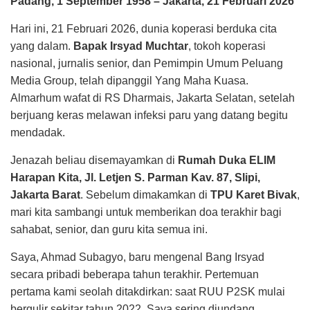
Padang, 1 September 1958 – Jakarta, 21 Februari 2026
Hari ini, 21 Februari 2026, dunia koperasi berduka cita
yang dalam.
Bapak Irsyad Muchtar
, tokoh koperasi
nasional, jurnalis senior, dan Pemimpin Umum Peluang
Media Group, telah dipanggil Yang Maha Kuasa.
Almarhum wafat di RS Dharmais, Jakarta Selatan, setelah
berjuang keras melawan infeksi paru yang datang begitu
mendadak.
Jenazah beliau disemayamkan di
Rumah Duka ELIM
Harapan Kita, Jl. Letjen S. Parman Kav. 87, Slipi,
Jakarta Barat
. Sebelum dimakamkan di
TPU Karet Bivak
,
mari kita sambangi untuk memberikan doa terakhir bagi
sahabat, senior, dan guru kita semua ini.
Saya, Ahmad Subagyo, baru mengenal Bang Irsyad
secara pribadi beberapa tahun terakhir. Pertemuan
pertama kami seolah ditakdirkan: saat RUU P2SK mulai
bergulir sekitar tahun 2022. Saya sering diundang