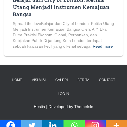
Belajar dari City of London: Ketika
Utang Menjadi Instrumen Kemajuan
Bangsa
Spread the loveBelajar dari City of London: Ketika Utang
Menjadi Instrumen Kemajuan Bangsa Oleh: A.Y. Eka
Putra Praktisi Ekonomi Global, Perbankan, dan
Kebijakan Publik Di jantung Kota London terdapat
sebuah kawasan kecil yang dikenal sebagai
Read more
HOME
VISI MISI
GALERI
BERITA
CONTACT
LOG IN
Hestia | Developed by
ThemeIsle