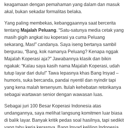
keagamaan dengan pemahaman yang dalam dan masuk
akal, bukan sekadar formalitas belaka.
Yang paling membekas, kebanggaannya saat bercerita
tentang
Majalah Peluang
. “Satu-satunya media cetak yang
masih gigih angkat isu koperasi ya cuma Peluang
sekarang, Mas!” candanya. Saya iseng bertanya sambil
bergurau, “Bang, kok namanya Peluang? Kenapa nggak
Majalah Koperasi aja?” Jawabannya klasik dan bikin
ngakak: “Kalau saya kasih nama Majalah Koperasi, udah
tutup layar dari dulu!” Tawa lepasnya khas Bang Irsyad –
humoris, suka bercanda, pandai nyentil dan nyindir tapi
yang kena malah tersenyum. Itulah kehebatan retorikanya
sebagai wartawan senior dengan wawasan luas.
Sebagai juri 100 Besar Koperasi Indonesia atas
undangannya, saya melihat langsung komitmen luar biasa
di balik layar. Banyak kritik pedas soal hasilnya, tapi sedikit
yang tahu kerja kerasnya. Bang Irsyad keliling Indonesia,