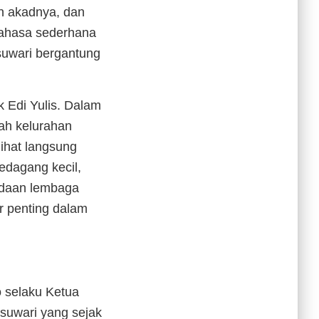
an akadnya, dan
bahasa sederhana
uwari bergantung
k Edi Yulis. Dalam
ah kelurahan
lihat langsung
edagang kecil,
adaan lembaga
r penting dalam
 selaku Ketua
uwari yang sejak