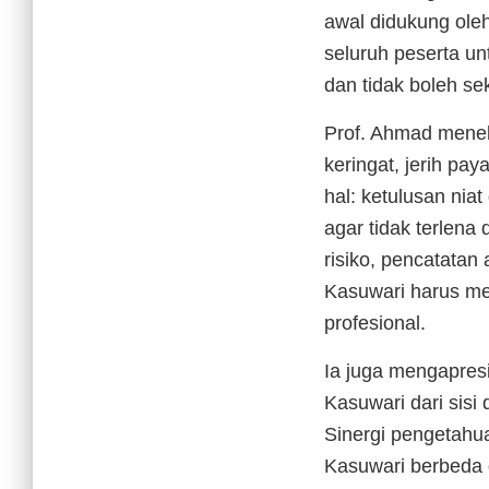
awal didukung ole
seluruh peserta u
dan tidak boleh sek
Prof. Ahmad meneka
keringat, jerih pa
hal: ketulusan nia
agar tidak terlena
risiko, pencatatan
Kasuwari harus me
profesional.
Ia juga mengapres
Kasuwari dari sisi
Sinergi pengetahua
Kasuwari berbeda d