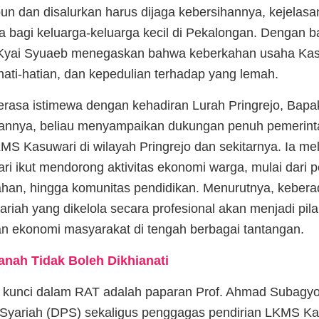
un dan disalurkan harus dijaga kebersihannya, kejelas
 bagi keluarga-keluarga kecil di Pekalongan. Dengan 
yai Syuaeb menegaskan bahwa keberkahan usaha Kas
hati-hatian, dan kepedulian terhadap yang lemah.
terasa istimewa dengan kehadiran Lurah Pringrejo, Bapa
annya, beliau menyampaikan dukungan penuh pemerint
MS Kasuwari di wilayah Pringrejo dan sekitarnya. Ia me
 ikut mendorong aktivitas ekonomi warga, mulai dari p
han, hingga komunitas pendidikan. Menurutnya, keber
riah yang dikelola secara profesional akan menjadi pila
n ekonomi masyarakat di tengah berbagai tantangan.
nah Tidak Boleh Dikhianati
kunci dalam RAT adalah paparan Prof. Ahmad Subagyo
yariah (DPS) sekaligus penggagas pendirian LKMS Kas