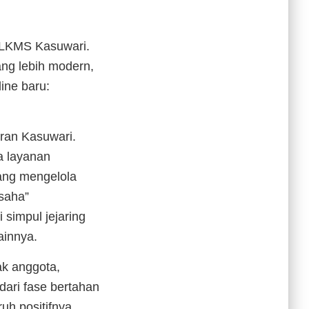
u LKMS Kasuwari.
ang lebih modern,
ine baru:
eran Kasuwari.
a layanan
yang mengelola
saha”
 simpul jejaring
ainnya.
ak anggota,
dari fase bertahan
h positifnya.