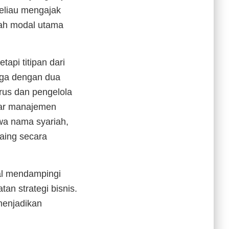
eliau mengajak
lah modal utama
api titipan dari
jaga dengan dua
urus dan pengelola
ndar manajemen
awa nama syariah,
aing secara
al mendampingi
an strategi bisnis.
 menjadikan