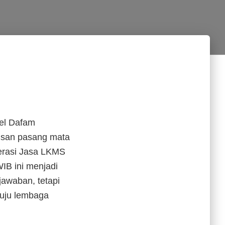
el Dafam
tusan pasang mata
erasi Jasa LKMS
IB ini menjadi
awaban, tetapi
nuju lembaga