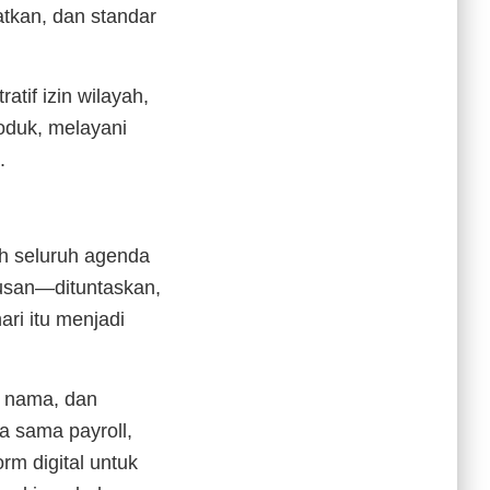
atkan, dan standar
tif izin wilayah,
oduk, melayani
.
ah seluruh agenda
usan—dituntaskan,
ri itu menjadi
u nama, dan
a sama payroll,
m digital untuk