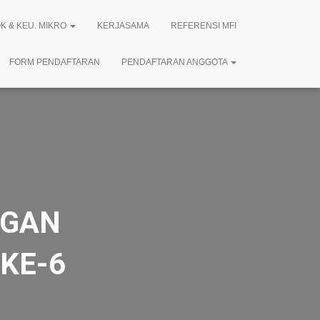
K & KEU. MIKRO
KERJASAMA
REFERENSI MFI
FORM PENDAFTARAN
PENDAFTARAN ANGGOTA
NGAN
KE-6