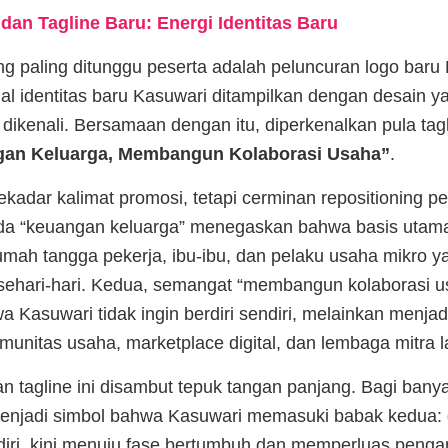
dan Tagline Baru: Energi Identitas Baru
ng paling ditunggu peserta adalah peluncuran logo bar
sual identitas baru Kasuwari ditampilkan dengan desain y
dikenali. Bersamaan dengan itu, diperkenalkan pula tagl
gan Keluarga, Membangun Kolaborasi Usaha”
.
sekadar kalimat promosi, tetapi cerminan repositioning p
da “keuangan keluarga” menegaskan bahwa basis utam
umah tangga pekerja, ibu-ibu, dan pelaku usaha mikro 
sehari-hari. Kedua, semangat “membangun kolaborasi u
Kasuwari tidak ingin berdiri sendiri, melainkan menjadi
munitas usaha, marketplace digital, dan lembaga mitra l
n tagline ini disambut tepuk tangan panjang. Bagi bany
 menjadi simbol bahwa Kasuwari memasuki babak kedua: 
iri, kini menuju fase bertumbuh dan memperluas pengaru