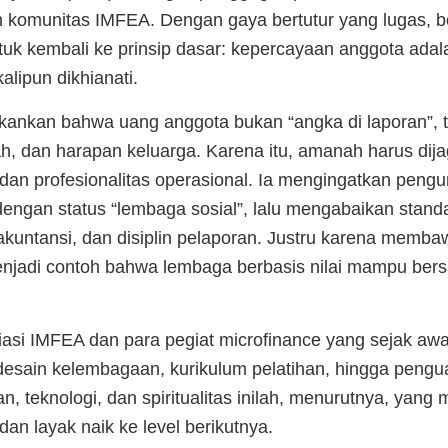
h komunitas IMFEA. Dengan gaya bertutur yang lugas, b
ntuk kembali ke prinsip dasar: kepercayaan anggota ada
alipun dikhianati.
nkan bahwa uang anggota bukan “angka di laporan”, tet
yah, dan harapan keluarga. Karena itu, amanah harus di
t dan profesionalitas operasional. Ia mengingatkan peng
 dengan status “lembaga sosial”, lalu mengabaikan sta
 akuntansi, dan disiplin pelaporan. Justru karena memb
njadi contoh bahwa lembaga berbasis nilai mampu bers
iasi IMFEA dan para pegiat microfinance yang sejak aw
 desain kelembagaan, kurikulum pelatihan, hingga penguat
n, teknologi, dan spiritualitas inilah, menurutnya, yang
an layak naik ke level berikutnya.