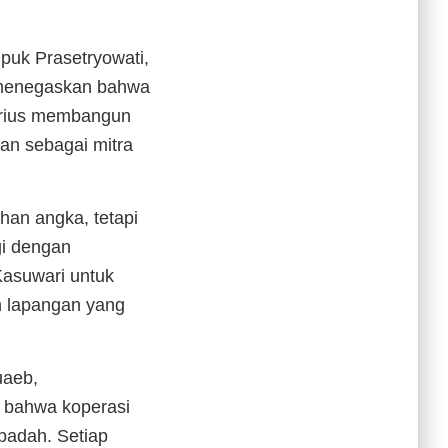
puk Prasetryowati,
k menegaskan bahwa
erius membangun
an sebagai mitra
han angka, tetapi
gi dengan
Kasuwari untuk
n lapangan yang
uaeb,
 bahwa koperasi
badah. Setiap