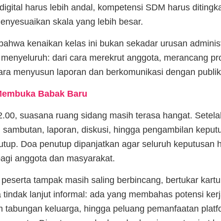
 digital harus lebih andal, kompetensi SDM harus ditingk
menyesuaikan skala yang lebih besar.
wa kenaikan kelas ini bukan sekadar urusan administra
i menyeluruh: dari cara merekrut anggota, merancang pr
ara menyusun laporan dan berkomunikasi dengan publik
Membuka Babak Baru
2.00, suasana ruang sidang masih terasa hangat. Setel
sambutan, laporan, diskusi, hingga pengambilan keput
utup. Doa penutup dipanjatkan agar seluruh keputusan ha
agi anggota dan masyarakat.
a peserta tampak masih saling berbincang, bertukar kart
indak lanjut informal: ada yang membahas potensi kerj
 tabungan keluarga, hingga peluang pemanfaatan platfor