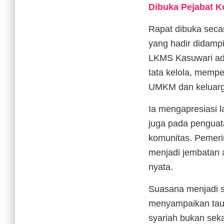
Dibuka Pejabat K
Rapat dibuka seca
yang hadir didamp
LKMS Kasuwari ada
tata kelola, memp
UMKM dan keluarga
Ia mengapresiasi 
juga pada penguata
komunitas. Pemeri
menjadi jembatan 
nyata.
Suasana menjadi s
menyampaikan taus
syariah bukan sek