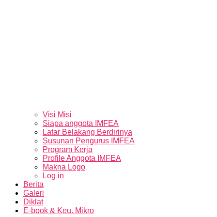
Visi Misi
Siapa anggota IMFEA
Latar Belakang Berdirinya
Susunan Pengurus IMFEA
Program Kerja
Profile Anggota IMFEA
Makna Logo
Log in
Berita
Galeri
Diklat
E-book & Keu. Mikro